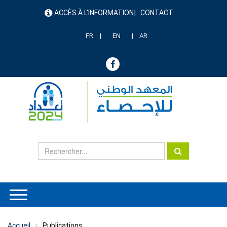
Aller
ACCÈS À L'INFORMATION
CONTACT
au
menu
contenu
header
principal
FR
EN
AR
Accueil
Publications