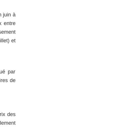
 juin à
x entre
ssement
let) et
ué par
ires de
rix des
llement