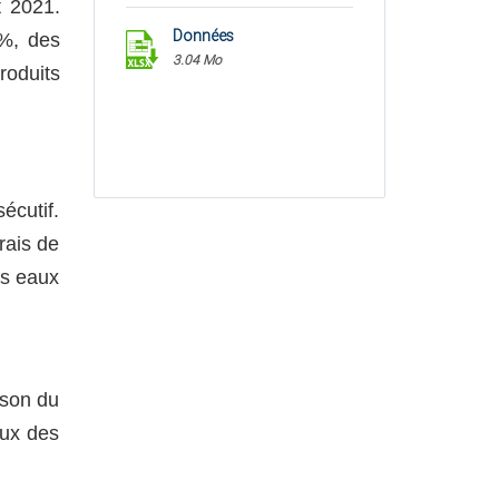
t 2021.
Données
5%, des
3.04 Mo
roduits
écutif.
rais de
es eaux
ison du
eux des