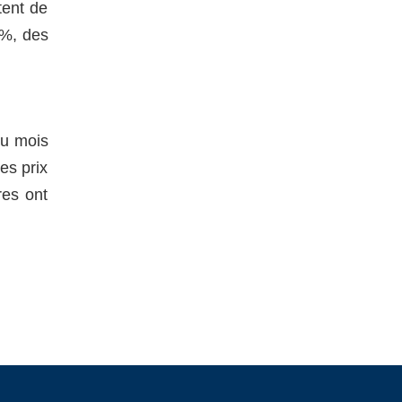
tent de
9%, des
au mois
es prix
res ont