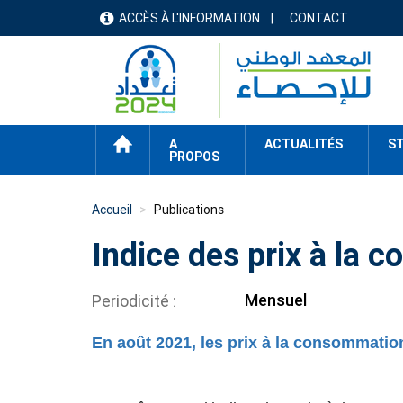
Aller
ACCÈS À L'INFORMATION
CONTACT
menu
au
contenu
header
principal
ACCUEIL
A
ACTUALITÉS
ST
PROPOS
Accueil
Publications
Indice des prix à la
Mensuel
Periodicité
En août 2021, les prix à la consommation