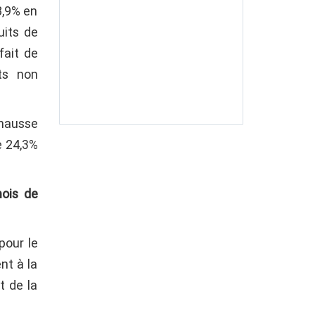
8,9% en
uits de
fait de
ts non
 hausse
e 24,3%
mois de
pour le
nt à la
t de la