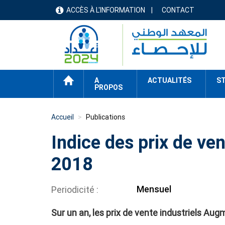
Aller
ACCÈS À L'INFORMATION
CONTACT
menu
au
contenu
header
principal
ACCUEIL
A
ACTUALITÉS
ST
PROPOS
Accueil
Publications
Indice des prix de ven
2018
Mensuel
Periodicité
Sur un an, les prix de vente industriels Aug