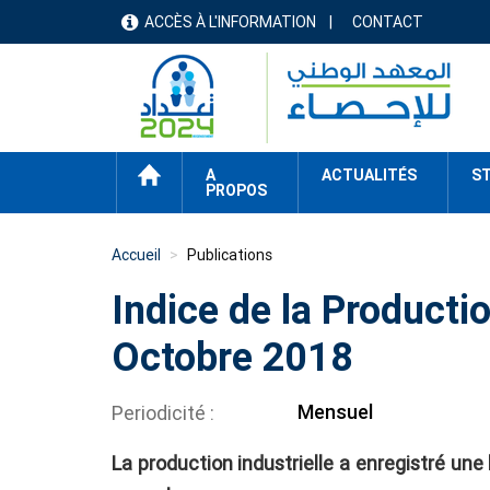
Aller
ACCÈS À L'INFORMATION
CONTACT
menu
au
contenu
header
principal
ACCUEIL
A
ACTUALITÉS
ST
PROPOS
Accueil
Publications
Indice de la Production
Octobre 2018
Mensuel
Periodicité
La production industrielle a enregistré une