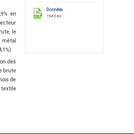
Données
,9% en
154.5 Ko
secteur
ute, le
n métal
4,1%).
ion des
e brute
mois de
textile