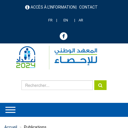
Aller
ACCÈS À L'INFORMATION
CONTACT
au
menu
contenu
header
principal
FR
EN
AR
Accueil
Publications