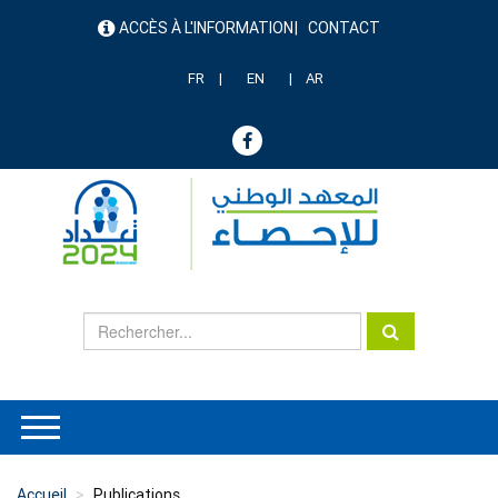
Aller
ACCÈS À L'INFORMATION
CONTACT
au
menu
contenu
header
principal
FR
EN
AR
Accueil
Publications