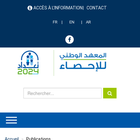
Aller
ACCÈS À L'INFORMATION
CONTACT
au
menu
contenu
header
principal
FR
EN
AR
Accueil
Publications