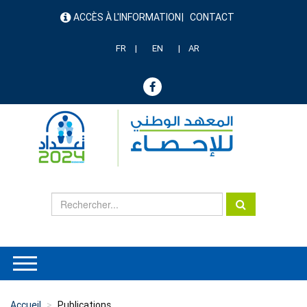
Aller
ACCÈS À L'INFORMATION
CONTACT
au
menu
contenu
header
principal
FR
EN
AR
Accueil
Publications