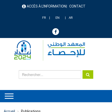
Aller
ACCÈS À L'INFORMATION
CONTACT
au
menu
contenu
header
principal
FR
EN
AR
Accueil
Publications