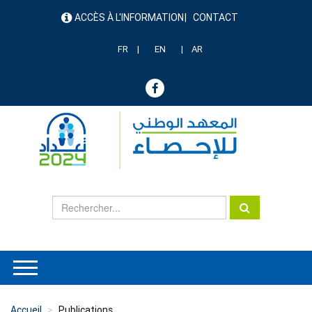
Aller
ACCÈS À L'INFORMATION
CONTACT
au
menu
contenu
header
principal
FR
EN
AR
Accueil
Publications