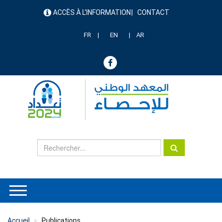
Aller
ACCÈS À L'INFORMATION
CONTACT
au
menu
contenu
header
principal
FR
EN
AR
Accueil
Publications