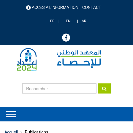
Aller
ACCÈS À L'INFORMATION
CONTACT
au
menu
contenu
header
principal
FR
EN
AR
Accueil
Publications