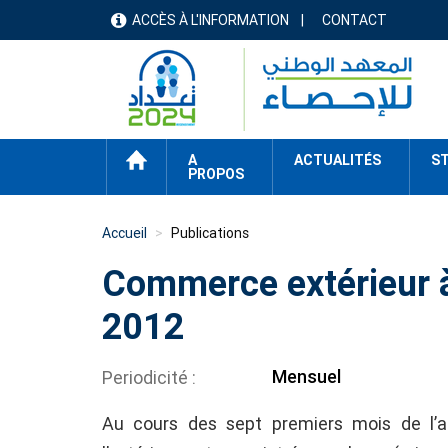
Aller
ACCÈS À L'INFORMATION
CONTACT
menu
au
contenu
header
principal
ACCUEIL
A
ACTUALITÉS
ST
PROPOS
Accueil
Publications
Commerce extérieur à 
2012
Mensuel
Periodicité
Au cours des sept premiers mois de l’