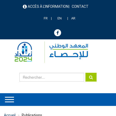
Aller
ACCÈS À L'INFORMATION
CONTACT
au
menu
contenu
header
principal
FR
EN
AR
Accueil
Publications