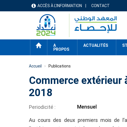
Aller
ACCÈS À L'INFORMATION
CONTACT
menu
au
contenu
header
principal
ACCUEIL
A
ACTUALITÉS
ST
PROPOS
Accueil
Publications
Commerce extérieur à 
2018
Mensuel
Periodicité
Au cours des deux premiers mois de l’