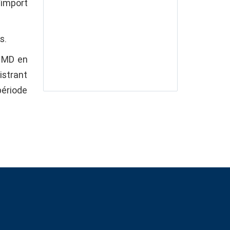
’import
s.
1 MD en
istrant
période