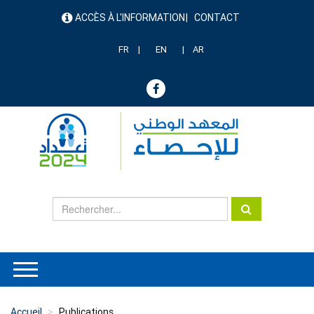
Aller
ACCÈS À L'INFORMATION
CONTACT
au
menu
contenu
header
principal
FR
EN
AR
Accueil
Publications