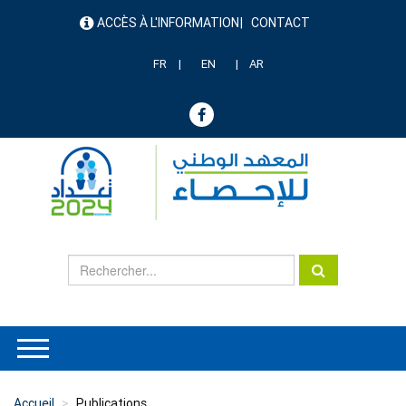
Aller
ACCÈS À L'INFORMATION
CONTACT
au
menu
contenu
header
principal
FR
EN
AR
Accueil
Publications