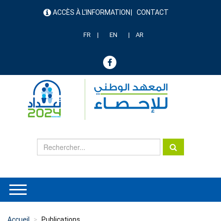
Aller
ACCÈS À L'INFORMATION
CONTACT
au
menu
contenu
header
principal
FR
EN
AR
Accueil
Publications