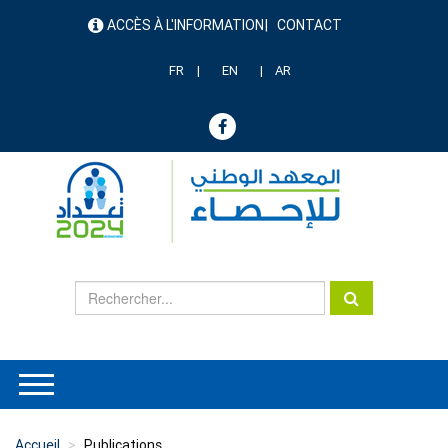
Aller
ACCÈS À L'INFORMATION
CONTACT
au
menu
contenu
header
principal
FR
EN
AR
Accueil
Publications