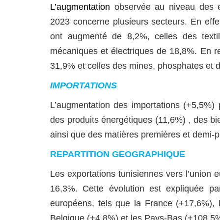
L’augmentation
observée au niveau des ex
2023 concerne plusieurs secteurs. En effet
ont augmenté de 8,2%, celles des textil
mécaniques et électriques de 18,8%. En re
31,9% et celles des mines, phosphates et 
IMPORTATIONS
L’augmentation des importations (+
5,5
%) 
des produits énergétiques (11,6%) , des 
ainsi que des matières premières et demi-p
REPARTITION GEOGRAPHIQUE
Les exportations tunisiennes vers l’union
16,3%. Cette évolution est expliquée pa
européens, tels que la France (+17,6%), l
Belgique (+4,8%) et les Pays-Bas (+108,5