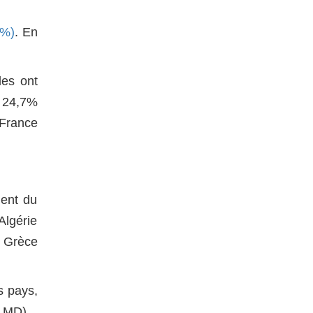
7%)
. En
les ont
e 24,7%
 France
ment du
Algérie
 Grèce
s pays,
2 MD).