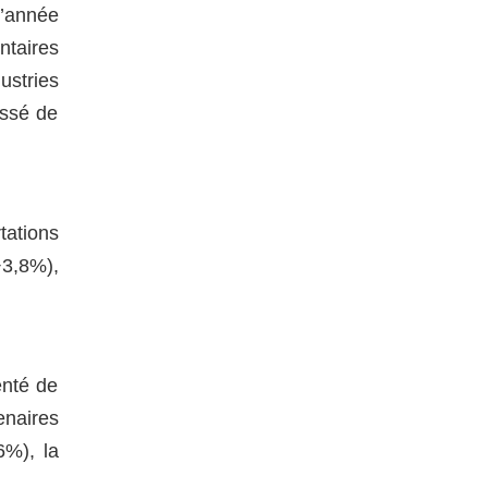
l’année
ntaires
ustries
issé de
tations
+3,8%),
enté de
enaires
6%), la