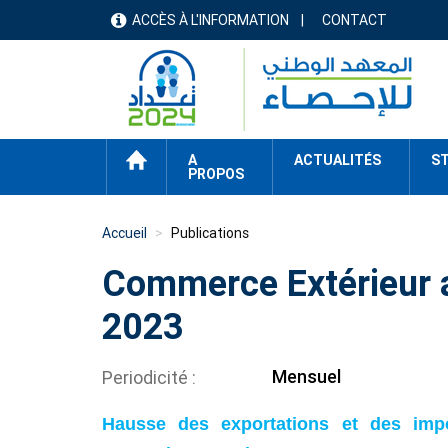
Aller
ACCÈS À L'INFORMATION
CONTACT
menu
au
contenu
header
principal
ACCUEIL
A
ACTUALITÉS
ST
PROPOS
Accueil
Publications
Commerce Extérieur a
2023
Mensuel
Periodicité
Hausse des exportations et des impo