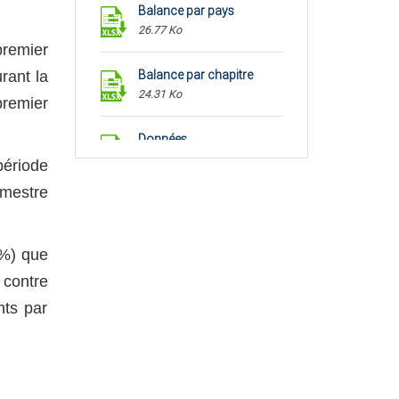
Balance par pays
26.77 Ko
premier
rant la
Balance par chapitre
24.31 Ko
premier
Données
42.31 Ko
période
imestre
9%) que
 contre
nts par