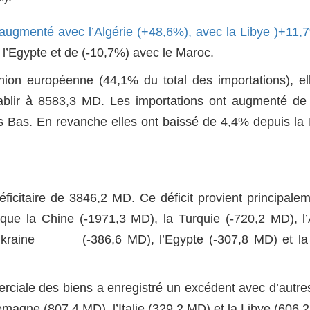
 augmenté avec l’Algérie (+48,6%), avec la Libye )+11,
 l’Egypte et de (-10,7%) avec le Maroc.
nion européenne (44,1% du total des importations), el
ablir à 8583,3 MD. Les importations ont augmenté d
s Bas. En revanche elles ont baissé de 4,4% depuis la
ficitaire de 3846,2 MD. Ce déficit provient principale
s que la Chine (-1971,3 MD), la Turquie (-720,2 MD), l’
 l’Ukraine (-386,6 MD), l’Egypte (-307,8 MD) et la
rciale des biens a enregistré un excédent avec d’autre
emagne (807,4 MD), l’Italie (329,2 MD) et la Libye (606,