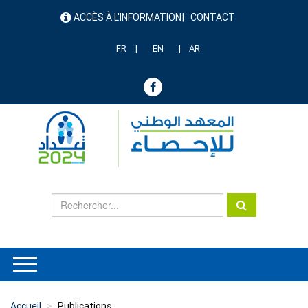
Aller
ACCÈS À L'INFORMATION
CONTACT
au
menu
contenu
header
principal
FR
EN
AR
Accueil
Publications