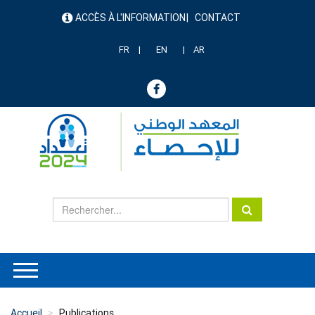
Aller
ACCÈS À L'INFORMATION
CONTACT
au
menu
contenu
header
principal
FR
EN
AR
Accueil
Publications