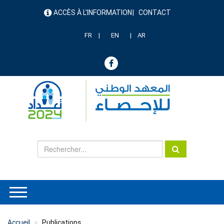
Aller
ACCÈS À L'INFORMATION
CONTACT
au
menu
contenu
header
principal
FR
EN
AR
Accueil
Publications