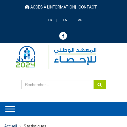
Aller
ACCÈS À L'INFORMATION
CONTACT
au
menu
contenu
header
principal
FR
EN
AR
Accueil
Statistiques