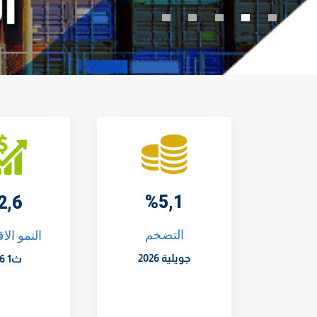
%5,1
2,6
التضخم
النمو الا
جويلية 2026
ث1 2026