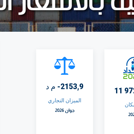
2153,9- م د
الميزان التجاري
كان
جوان 2026
20