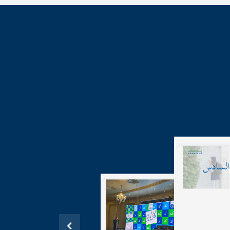
17-05-2
م للسكان
20.
نس