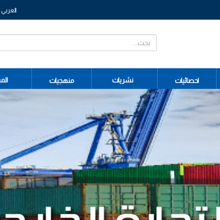
العربي
نشريات
الم
احصائيات
منهجيات