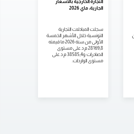
التجارة الخارجية بالأسعار
الجارية، ماي 2026
سجلت المبادلات التجارية
ن
التونسية خلال الأشهر الخمسة
الأولى من سنة 2026 ما قيمته
28169,8 م د على مستوى
الصادرات و38585,4 م د على
مستوى الواردات.