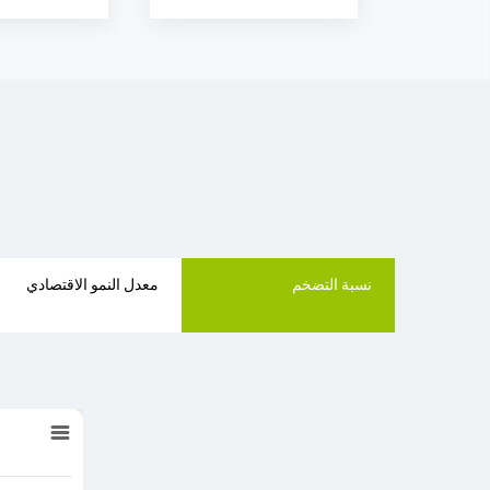
نسبة التضخم
معدل النمو الاقتصادي
نسبة التضخم
 data points.
المعهد الوطني