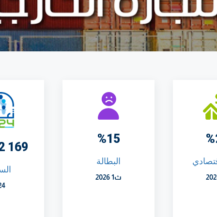
%15
%
169 972 11
قتصادي
البطالة
الس
ث1 2026
24