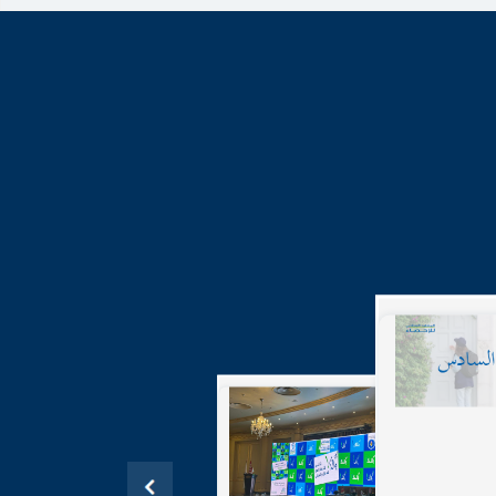
17-05-2
م للسكان
20.
نس