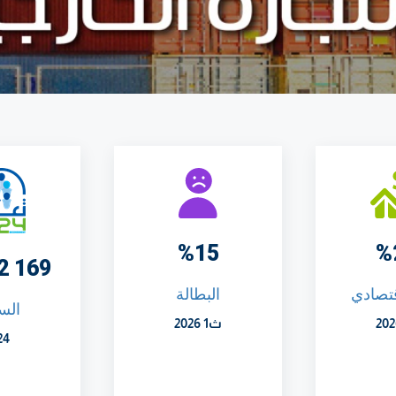
%15
%
169 972 11
قتصادي
البطالة
الس
ث1 2026
24