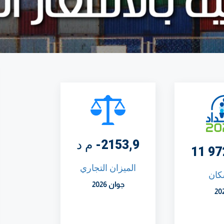
2153,9- م د
الميزان التجاري
كان
جوان 2026
20