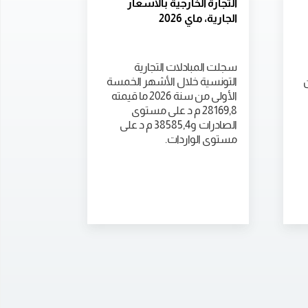
التجارة الخارجية بالأسعار
الجارية، ماي 2026
سجلت المبادلات التجارية
ن
التونسية خلال الأشهر الخمسة
الأولى من سنة 2026 ما قيمته
28169,8 م د على مستوى
الصادرات و38585,4 م د على
مستوى الواردات.