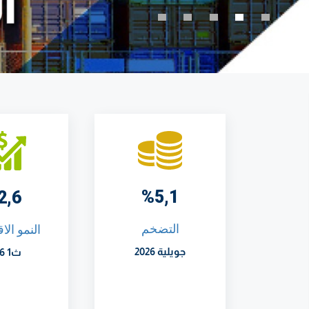
%5,1
2,6
التضخم
النمو الا
جويلية 2026
ث1 2026