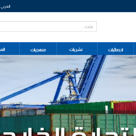
العربي
نشريات
الم
احصائيات
منهجيات