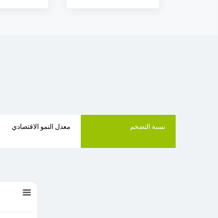
نسبة التضخم
معدل النمو الاقتصادي
نسبة التضخم
 data points.
المعهد الوطني