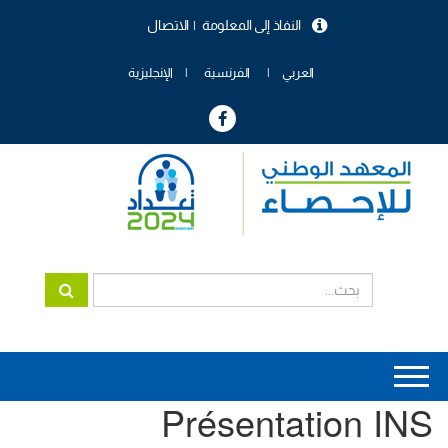
تجاوز
النفاذ إلى المعلومة
الاتصال
إلى
menu
المحتوى
header
الرئيسي
العربي
الفرنسية
الإنجليزية
Main
Présentation INS
navigation