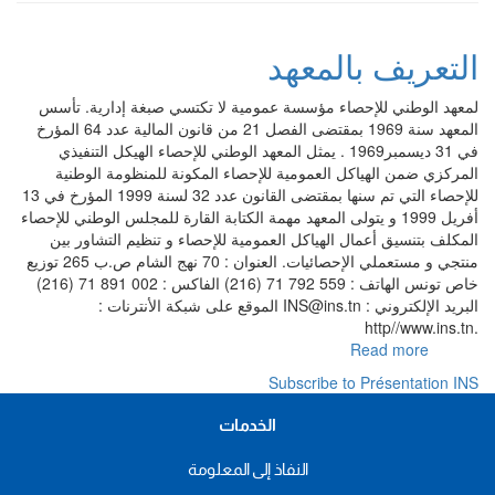
التعريف بالمعهد
لمعهد الوطني للإحصاء مؤسسة عمومية لا تكتسي صبغة إدارية. تأسس
المعهد سنة 1969 بمقتضى الفصل 21 من قانون المالية عدد 64 المؤرخ
في 31 ديسمبر1969 . يمثل المعهد الوطني للإحصاء الهيكل التنفيذي
المركزي ضمن الهياكل العمومية للإحصاء المكونة للمنظومة الوطنية
للإحصاء التي تم سنها بمقتضى القانون عدد 32 لسنة 1999 المؤرخ في 13
أفريل 1999 و يتولى المعهد مهمة الكتابة القارة للمجلس الوطني للإحصاء
المكلف بتنسيق أعمال الهياكل العمومية للإحصاء و تنظيم التشاور بين
منتجي و مستعملي الإحصائيات. العنوان : 70 نهج الشام ص.ب 265 توزيع
خاص تونس الهاتف : 559 792 71 (216) الفاكس : 002 891 71 (216)
البريد الإلكتروني : INS@ins.tn الموقع على شبكة الأنترنات :
.http//www.ins.tn
about
Read more
التعريف
Subscribe to Présentation INS
بالمعهد
الخدمات
النفاذ إلى المعلومة