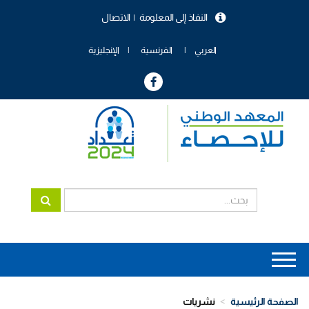
تجاوز
النفاذ إلى المعلومة
الاتصال
إلى
menu
المحتوى
header
الرئيسي
العربي
الفرنسية
الإنجليزية
Main
navigation
الصفحة الرئيسية
نشريات