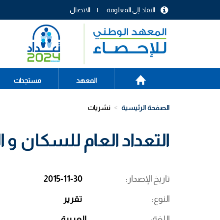
تجاوز
النفاذ إلى المعلومة
الاتصال
إلى
menu
المحتوى
header
الرئيسي
الصفحة
Main
المعهد
مستجدات
الرئيسية
navigation
الصفحة الرئيسية
نشريات
التعداد العام للسكان و السكنى 2014: 
تاريخ الإصدار
2015-11-30
النوع
تقرير
اللغة
العربية