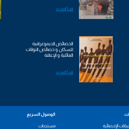
اقرأ المزيد
الخصائص الديموغرافية
للسكان و خصائص النواتات
العائلية و الإعاقة
اقرأ المزيد
ات
الوصول السريع
بيانات الإحصائية
مستجدات