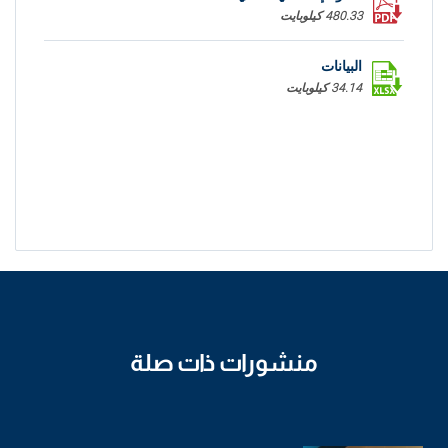
480.33 كيلوبايت
البيانات
34.14 كيلوبايت
منشورات ذات صلة