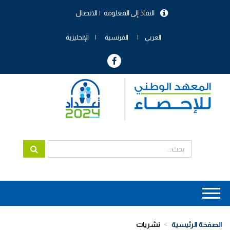
تجاوز
النفاذ إلى المعلومة
الاتصال
إلى
menu
المحتوى
header
الرئيسي
العربي
الفرنسية
الإنجليزية
Main
navigation
الصفحة الرئيسية
نشريات