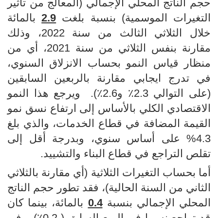
حجم الناتج المحلي الإجمالي (المعالج من تأثير
التغيرات الموسمية) بنسبة بلغت
2.9
بالمائة
خلال الثلاثي الثالث من سنة 2022، وذلك
مقارنة بنفس الثلاثي من سنة 2021، أي من
منظار قياس النمو بحساب الانزلاق السنوي،
في تدرج ايجابي مقارنة بالربعين السابقين
(على التوالي 2.3٪ و2.6٪).
ويرجع هذا النمو
الاقتصادي الكلي بالأساس إلى ارتفاع نسق نمو
القيمة المضافة في قطاع الخدمات، والذي بلغ
4.3% على أساس سنوي، وبدرجة أقل إلى
تقلص التراجع في قطاع البناء والتشييد.
أ
ما بحساب التغيرات الثلاثية (أي مقارنة بالثلاثي
الثاني من السنة الحالية)، فقد تطور حجم الناتج
المحلي الإجمالي بنسبة
0.4
بالمائة، بينما كان
قد تراجع نسبيا في الربع السابق (-0.2٪).
وفي