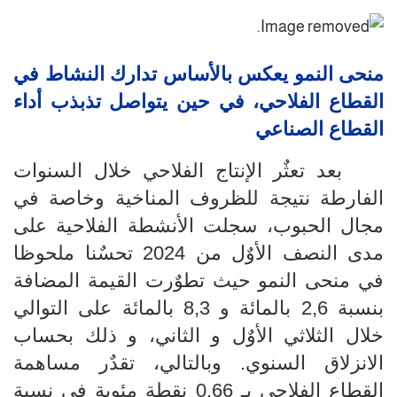
منحى النمو يعكس بالأساس تدارك النشاط في
القطاع الفلاحي، في حين يتواصل تذبذب أداء
القطاع الصناعي
بعد تعثٌر الإنتاج الفلاحي
خلال السنوات
الفارطة
نتيجة للظروف المناخية وخاصة في
مجال الحبوب، سجلت الأنشطة الفلاحية على
مدى النصف الأوٌل من 2024 تحسٌنا ملحوظا
في منحى النمو حيث تطوٌرت القيمة المضافة
بنسبة 2,6
بالمائة و 8,3
بالمائة على التوالي
خلال الثلاثي الأوٌل و الثاني، و ذلك بحساب
الانزلاق السنوي.
وبالتالي
،
تقدٌر مساهمة
القطاع الفلاحي
بـ 0,66 نقطة مئوية في نسبة