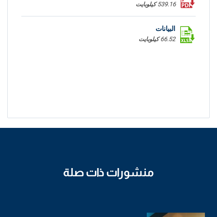
539.16 كيلوبايت
البيانات
66.52 كيلوبايت
منشورات ذات صلة