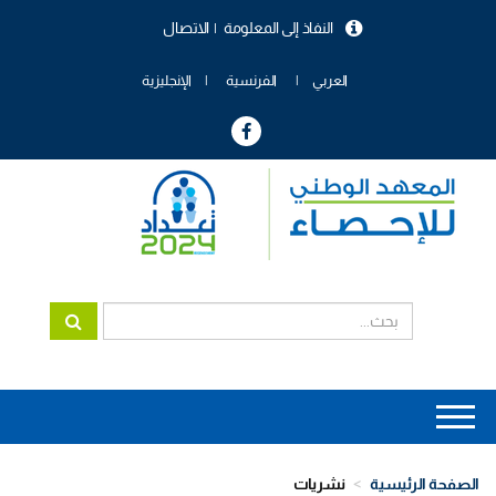
تجاوز
النفاذ إلى المعلومة
الاتصال
إلى
menu
المحتوى
header
الرئيسي
العربي
الفرنسية
الإنجليزية
Main
navigation
الصفحة الرئيسية
نشريات