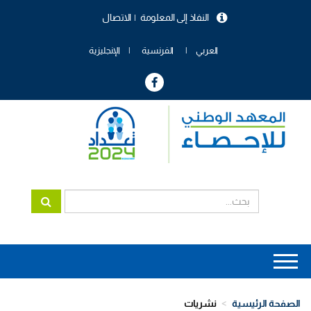
تجاوز
النفاذ إلى المعلومة
الاتصال
إلى
menu
المحتوى
header
الرئيسي
العربي
الفرنسية
الإنجليزية
Main
navigation
الصفحة الرئيسية
نشريات