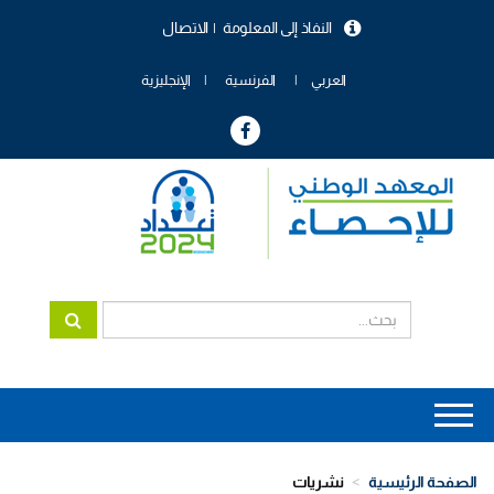
تجاوز
النفاذ إلى المعلومة
الاتصال
إلى
menu
المحتوى
header
الرئيسي
العربي
الفرنسية
الإنجليزية
Main
navigation
الصفحة الرئيسية
نشريات