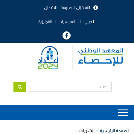
تجاوز
النفاذ إلى المعلومة
الاتصال
إلى
menu
المحتوى
header
الرئيسي
العربي
الفرنسية
الإنجليزية
Main
navigation
الصفحة الرئيسية
نشريات