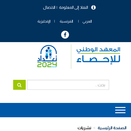
تجاوز
النفاذ إلى المعلومة
الاتصال
إلى
menu
المحتوى
header
الرئيسي
العربي
الفرنسية
الإنجليزية
Main
navigation
الصفحة الرئيسية
نشريات