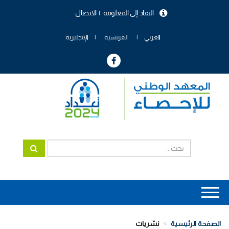
تجاوز
النفاذ إلى المعلومة
الاتصال
إلى
menu
المحتوى
header
الرئيسي
العربي
الفرنسية
الإنجليزية
Main
navigation
الصفحة الرئيسية
نشريات