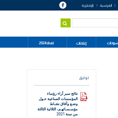
الفرنسية
الإنجليزية
سوحات
تعداد2024
إعلانات
توثيق
نتائج سبر آراء رؤساء
المؤسسات الصناعية حـول
وضـع وآفاق نشـاط
مؤسـسـاتهـم، الثلاثية الثالثة
من سنة 2021