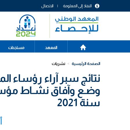
تجاوز
النفاذ إلى المعلومة
الاتصال
إلى
menu
المحتوى
header
الرئيسي
الصفحة
Main
المعهد
مستجدات
الرئيسية
navigation
الصفحة الرئيسية
نشريات
نتائج سبر آراء رؤساء ا
وضـع وآفاق نشـاط مؤسـسـ
سنة 2021
أ