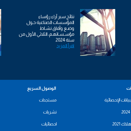
نتائج سبر آراء رؤساء
المؤسسات الصناعية حـول
وضـع وآفاق نشـاط
مؤسـسـاتهـم، الثلاثي الأول من
سنة 2024
اقرأ المزيد
ات
الوصول السريع
بيانات الإحصائية
مستجدات
نشريات
اك 2021
احصائيات