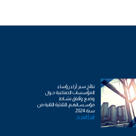
نتائج سبر آراء رؤساء
المؤسسات الصناعية حـول
وضـع وآفاق نشـاط
مؤسـسـاتهـم، الثلاثية الثانية من
سنة 2024
اقرأ المزيد