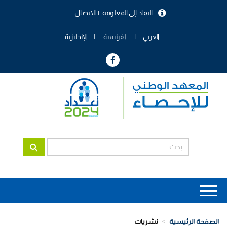
تجاوز
النفاذ إلى المعلومة
الاتصال
إلى
menu
المحتوى
header
الرئيسي
العربي
الفرنسية
الإنجليزية
Main
navigation
الصفحة الرئيسية
نشريات