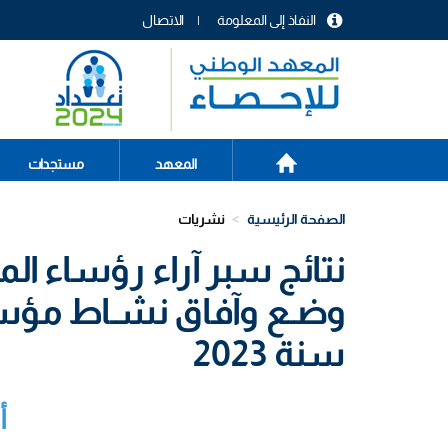
تجاوز
النفاذ إلى المعلومة
الاتصال
إلى
menu
المحتوى
header
الرئيسي
الصفحة
Main
المعهد
مستجدات
الرئيسية
navigation
الصفحة الرئيسية
نشريات
نتائج سبر آراء رؤساء ا
وضـع وآفاق نشـاط مؤسـس
سنة 2023
أ