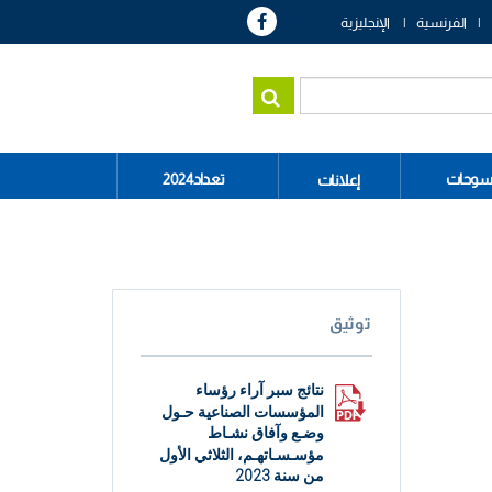
الفرنسية
الإنجليزية
سوحات
تعداد2024
إعلانات
توثيق
نتائج سبر آراء رؤساء
المؤسسات الصناعية حـول
وضـع وآفاق نشـاط
مؤسـسـاتهـم، الثلاثي الأول
من سنة 2023