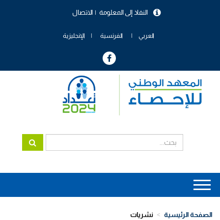
تجاوز
النفاذ إلى المعلومة
الاتصال
إلى
menu
المحتوى
header
الرئيسي
العربي
الفرنسية
الإنجليزية
Main
navigation
الصفحة الرئيسية
نشريات