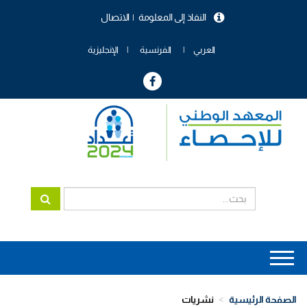
تجاوز
النفاذ إلى المعلومة
الاتصال
إلى
menu
المحتوى
header
الرئيسي
العربي
الفرنسية
الإنجليزية
Main
navigation
الصفحة الرئيسية
نشريات