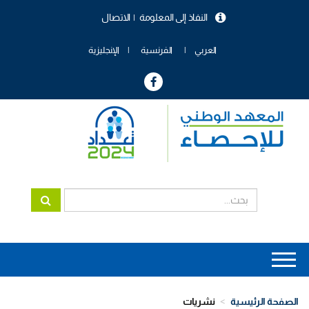
تجاوز
النفاذ إلى المعلومة
الاتصال
إلى
menu
المحتوى
header
الرئيسي
العربي
الفرنسية
الإنجليزية
Main
navigation
الصفحة الرئيسية
نشريات