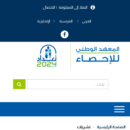
تجاوز
النفاذ إلى المعلومة
الاتصال
إلى
menu
المحتوى
header
الرئيسي
العربي
الفرنسية
الإنجليزية
Main
navigation
الصفحة الرئيسية
نشريات