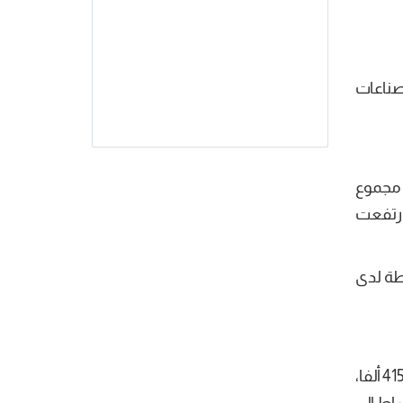
دمات و%17.9 في قطاع الصناعات
عاطلا عن العمل من مجموع
ال الثلاثي الثالث لسنة 2020 . وبالتالي ،ارتفعت
س الاتجاه، فقد إرتفعت بـ 0.9 نقطة لدى الذكور لتبلغ 14.4% وبـ 2.1 نقطة لدى
بلغ عدد السكان النشيطين في تونس، من خلال المسح الوطني حول التشغيل الخاص بالثلاثي الرابع لسنة 2020، 4158.5 ألفا،