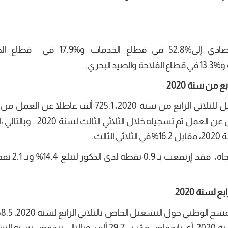
يتوزع المشتغلون حسب قطاع النشاط الاقتصادي إلى%52.8 في قطاع الخ
أفرزت نتائج المسح الوطني حول السكان والتشغيل للثلاثي الرابع من سنة 2020، 725.1 ألف 
السكان النشيطين مقابل معدل 676.6 ألف عاطل عن العمل تم تسجيله خل
تطورت نسبة البطالة حسب الجنس في نف