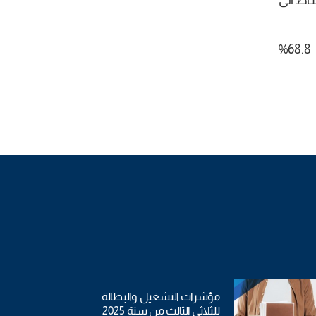
ي تنخفض نسبة النشاط الى
ويتوزع السكان النشيطين إلى 2949.5 ألفا من الذكور و1209.1 ألفا من الاناث، وتكون نسبة النشاط على التوالي 68.8%
مؤشرات التشغيل والبطالة
للثلاثي الثالث من سنة 2025