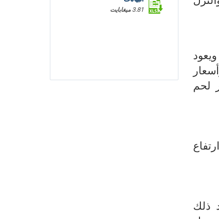
طاعم والنزل
3.81 ميغابايت
ويعود
وأسعار لحم
عا بنسبة 2,3% نتيجة ارتفاع
% ويعود ذلك