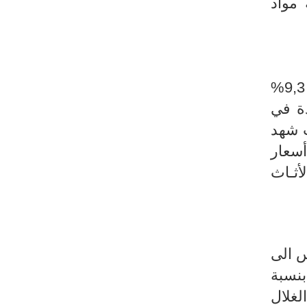
ة بنسبة 1,1% ومجموعة مواد
بعد ان كانت في حدود 9,3%
دة في
 حيث شهد
14% ونسق ارتفاع أسعار
ثـاث
اس الى
لغلال