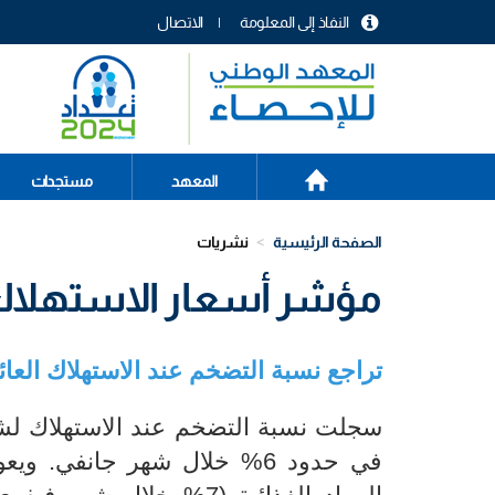
تجاوز
النفاذ إلى المعلومة
الاتصال
إلى
menu
المحتوى
header
الرئيسي
الصفحة
Main
المعهد
مستجدات
الرئيسية
navigation
الصفحة الرئيسية
نشريات
مؤشر أسعار الاستهلاك الع
تراجع نسبة التضخم عند الاستهلاك العائلي لشهر فيفر
في حدود 6% خلال شهر جانفي