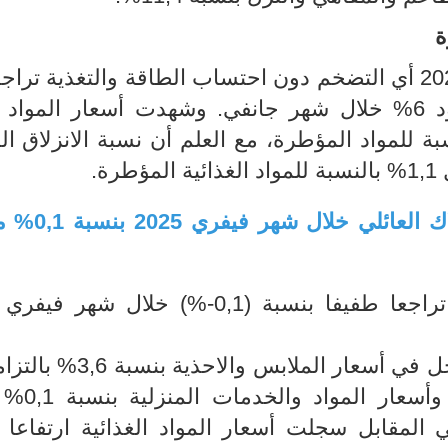
ة
سجل التضخم الضمني لشهر فيفري 2025 أي التضخم دون احتساب الطاقة والتغذية ت
مستوى 5,7%، بعد ان كانت في حدود 6% خلال شهر جانفي. وشهدت أسعار المو
بة 6,7% مقابل 2,2% بالنسبة للمواد المؤطرة، مع العلم أن نسبة الانزلا
تراجع طفيف في الأسعار عند الاسته
ويعود ذلك بالأساس الى التراجع المسجل في أسعار الملا
تواصل موسم التخفيضات الش
ي المقابل سجلت أسعار المواد الغذائية ارتفاعا 