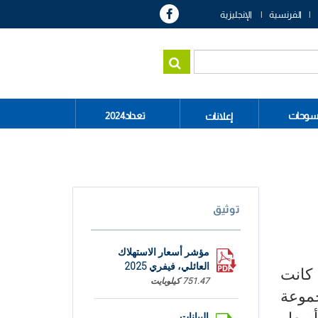
الفرنسية
الإنجليزية
سوحات
تعداد2024
إعلانات
توثيق
مؤشر أسعار الاستهلاك
العائلي، فيفري 2025
اجعا الى مستوى 5,7% بعد ان كانت
751.47 كيلوبايت
جموعة
البيانات