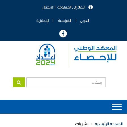
تجاوز
النفاذ إلى المعلومة
الاتصال
إلى
menu
المحتوى
header
الرئيسي
العربي
الفرنسية
الإنجليزية
Main
navigation
الصفحة الرئيسية
نشريات