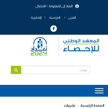
تجاوز
النفاذ إلى المعلومة
الاتصال
إلى
menu
المحتوى
header
الرئيسي
العربي
الفرنسية
الإنجليزية
Main
navigation
الصفحة الرئيسية
نشريات