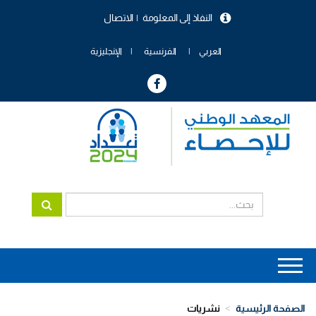
تجاوز
النفاذ إلى المعلومة
الاتصال
إلى
menu
المحتوى
header
الرئيسي
العربي
الفرنسية
الإنجليزية
Main
navigation
الصفحة الرئيسية
نشريات