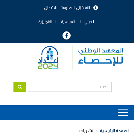
تجاوز
النفاذ إلى المعلومة
الاتصال
إلى
menu
المحتوى
header
الرئيسي
العربي
الفرنسية
الإنجليزية
Main
navigation
الصفحة الرئيسية
نشريات